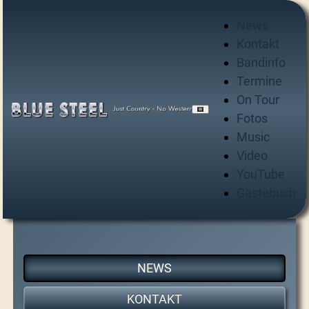
News
Kontakt
Bandinfo
Termine
On Tour
Fotos
Music
Video
YouTube
Gästebuch
NEWS
KONTAKT