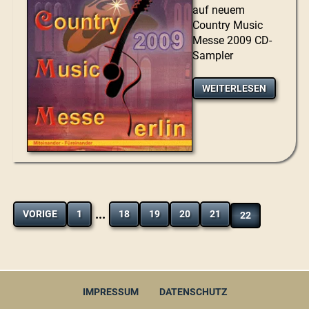
auf neuem
Country Music
Messe 2009 CD-
Sampler
WEITERLESEN
...
VORIGE
1
18
19
20
21
22
IMPRESSUM
DATENSCHUTZ